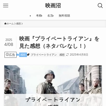
映画沼
考察
名言
無料視聴
ホーム
感想
映画『プライベートライアン』を
2025
4/08
見た感想（ネタバレなし！）
広告
2025年4月8日
感想
プライベートライアン
感想