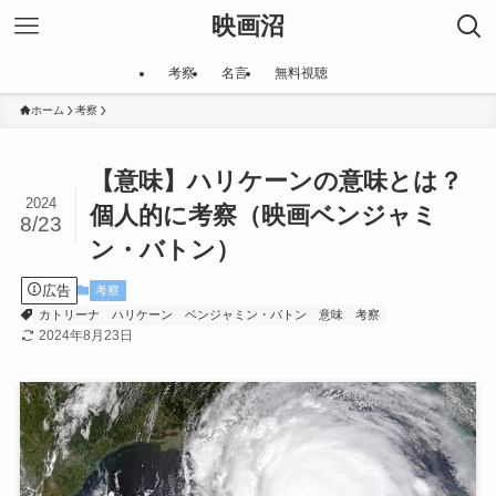
映画沼
考察
名言
無料視聴
ホーム
考察
【意味】ハリケーンの意味とは？
2024
個人的に考察（映画ベンジャミ
8/23
ン・バトン）
広告
考察
カトリーナ
ハリケーン
ベンジャミン・バトン
意味
考察
2024年8月23日