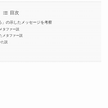
目次
ろ」の示したメッセージを考察
メタファー説
たメタファー説
いた説