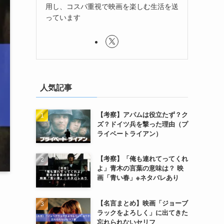
用し、コスパ重視で映画を楽しむ生活を送
っています
人気記事
【考察】アパムは役立たず？ク
ズ？ドイツ兵を撃った理由（プ
ライベートライアン）
【考察】「俺も連れてってくれ
よ」青木の言葉の意味は？ 映
画「青い春」※ネタバレあり
【名言まとめ】映画「ジョーブ
ラックをよろしく」に出てきた
忘れられないセリフ